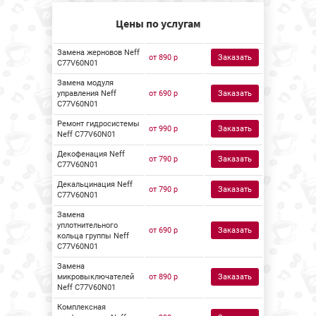
Цены по услугам
Замена жерновов Neff
от 890 р
Заказать
C77V60N01
Замена модуля
управления Neff
от 690 р
Заказать
C77V60N01
Ремонт гидросистемы
от 990 р
Заказать
Neff C77V60N01
Декофенация Neff
от 790 р
Заказать
C77V60N01
Декальцинация Neff
от 790 р
Заказать
C77V60N01
Замена
уплотнительного
от 690 р
Заказать
кольца группы Neff
C77V60N01
Замена
микровыключателей
от 890 р
Заказать
Neff C77V60N01
Комплексная