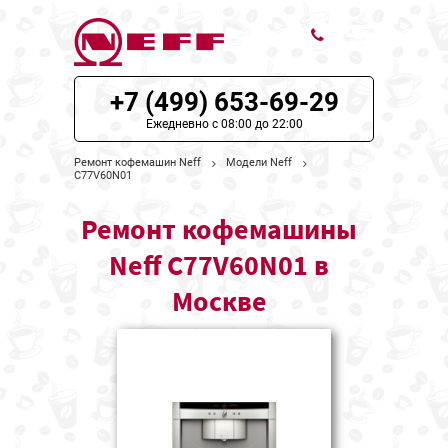
+7 (499) 653-69-29
ЦЕНЫ НА РЕМОНТ
Ежедневно с 08:00 до 22:00
О СЕРВИСЕ
Ремонт кофемашин Neff
Модели Neff
C77V60N01
МОДЕЛИ NEFF
Ремонт кофемашины
НАШИ КОНТАКТЫ
Neff C77V60N01 в
Москве