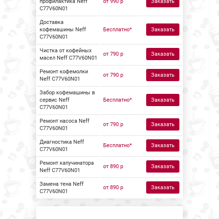
профилактика Neff
от 990 р
Заказать
C77V60N01
Доставка
кофемашины Neff
Бесплатно*
Заказать
C77V60N01
Чистка от кофейных
от 790 р
Заказать
масел Neff C77V60N01
Ремонт кофемолки
от 790 р
Заказать
Neff C77V60N01
Забор кофемашины в
сервис Neff
Бесплатно*
Заказать
C77V60N01
Ремонт насоса Neff
от 790 р
Заказать
C77V60N01
Диагностика Neff
Бесплатно*
Заказать
C77V60N01
Ремонт капучинатора
от 890 р
Заказать
Neff C77V60N01
Замена тена Neff
от 890 р
Заказать
C77V60N01