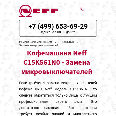
+7 (499) 653-69-29
ЦЕНЫ НА РЕМОНТ
Ежедневно с 08:00 до 22:00
О СЕРВИСЕ
Ремонт кофемашин Neff
C15KS61N0
Замена микровыключателей
Кофемашина Neff
МОДЕЛИ NEFF
C15KS61N0 - Замена
НАШИ КОНТАКТЫ
микровыключателей
Если требуется замена микровыключателей
кофемашины Neff модель C15KS61N0, то
следует обратиться только лишь к лучшим
профессионалам своего дела. Это
достаточно сложная работа, которая
требует особых знаний и многолетнего