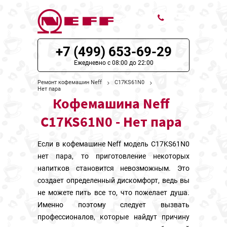
+7 (499) 653-69-29
ЦЕНЫ НА РЕМОНТ
Ежедневно с 08:00 до 22:00
О СЕРВИСЕ
Ремонт кофемашин Neff
C17KS61N0
Нет пара
Кофемашина Neff
МОДЕЛИ NEFF
C17KS61N0 - Нет пара
НАШИ КОНТАКТЫ
Если в кофемашине Neff модель C17KS61N0
нет пара, то приготовление некоторых
напитков становится невозможным. Это
создает определенный дискомфорт, ведь вы
не можете пить все то, что пожелает душа.
Именно поэтому следует вызвать
профессионалов, которые найдут причину